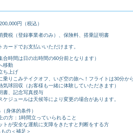
200,000円（税込）
消費税（登録事業者のみ）、保険料、搭乗証明書
トカードでお支払いいただけます。
集合時間は日の出時間の60分前となります）
へ移動
立ち上げ
に乗りこみテイクオフ、いざ空の旅へ！フライトは30分から
熱気球回収（お客様も一緒に体験していただきます）
明書、記念写真授与
スケジュールは天候等により変更の場合があります。
格（身体的条件）
以上の方：1時間立っていられること
ットが安全な運航に支障をきたすと判断をする方
るもの＜補足＞