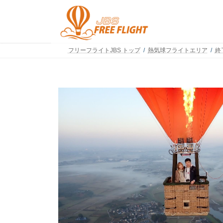
コ
ナ
ン
ビ
テ
ゲ
ン
ー
ツ
シ
フリーフライトJBS トップ
熱気球フライトエリア
終
へ
ョ
ス
ン
キ
に
ッ
移
プ
動