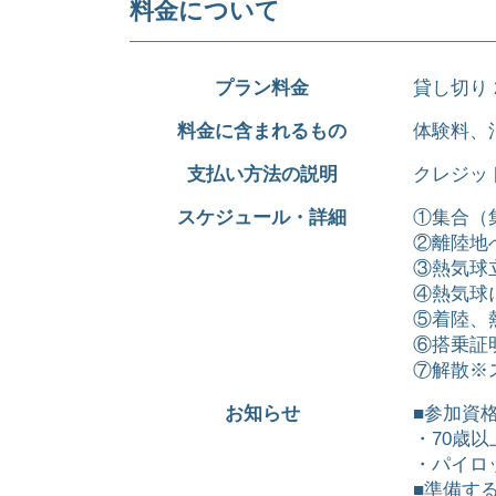
料金について
プラン料金
貸し切り 
料金に含まれるもの
体験料、
支払い方法の説明
クレジッ
スケジュール・詳細
①集合（
②離陸地
③熱気球
④熱気球
⑤着陸、
⑥搭乗証
⑦解散※
お知らせ
■参加資
・70歳
・パイロ
■準備す