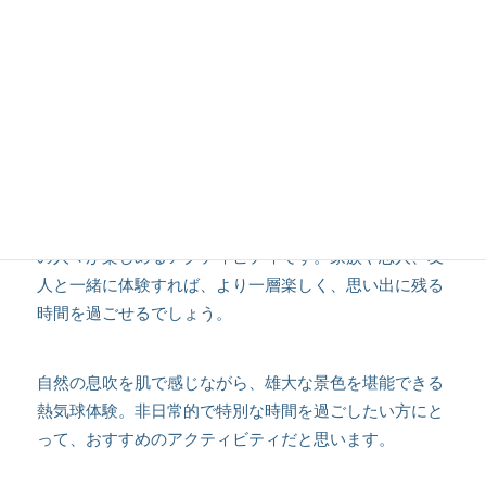
熱気球体験は、まさに感動と興奮に満ちた特別な時間で
す。
大空へと舞い上がっていく過程や、高い場所から見下ろ
す雄大な景色は、言葉では表現しきれないほどの感動を
与えてくれます。
また、熱気球は安全性が高く、老若男女問わず幅広い層
の人々が楽しめるアクティビティです。家族や恋人、友
人と一緒に体験すれば、より一層楽しく、思い出に残る
時間を過ごせるでしょう。
自然の息吹を肌で感じながら、雄大な景色を堪能できる
熱気球体験。非日常的で特別な時間を過ごしたい方にと
って、おすすめのアクティビティだと思います。